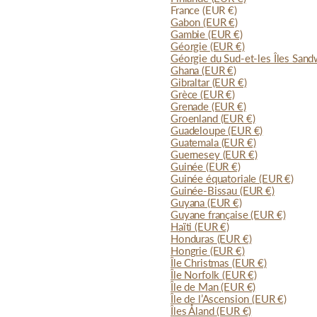
France
(EUR €)
Gabon
(EUR €)
Gambie
(EUR €)
Géorgie
(EUR €)
Géorgie du Sud-et-les Îles San
Ghana
(EUR €)
Gibraltar
(EUR €)
Grèce
(EUR €)
Grenade
(EUR €)
Groenland
(EUR €)
Guadeloupe
(EUR €)
Guatemala
(EUR €)
Guernesey
(EUR €)
Guinée
(EUR €)
Guinée équatoriale
(EUR €)
Guinée-Bissau
(EUR €)
Guyana
(EUR €)
Guyane française
(EUR €)
Haïti
(EUR €)
Honduras
(EUR €)
Hongrie
(EUR €)
Île Christmas
(EUR €)
Île Norfolk
(EUR €)
Île de Man
(EUR €)
Île de l’Ascension
(EUR €)
Îles Åland
(EUR €)