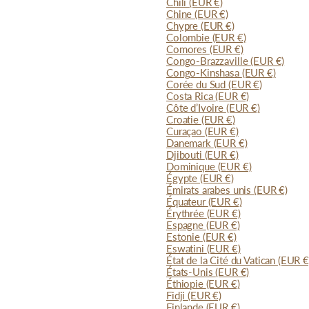
Chili
(EUR €)
Chine
(EUR €)
Chypre
(EUR €)
Colombie
(EUR €)
Comores
(EUR €)
Congo-Brazzaville
(EUR €)
Congo-Kinshasa
(EUR €)
Corée du Sud
(EUR €)
Costa Rica
(EUR €)
Côte d’Ivoire
(EUR €)
Croatie
(EUR €)
Curaçao
(EUR €)
Danemark
(EUR €)
Djibouti
(EUR €)
Dominique
(EUR €)
Égypte
(EUR €)
Émirats arabes unis
(EUR €)
Équateur
(EUR €)
Érythrée
(EUR €)
Espagne
(EUR €)
Estonie
(EUR €)
Eswatini
(EUR €)
État de la Cité du Vatican
(EUR €
États-Unis
(EUR €)
Éthiopie
(EUR €)
Fidji
(EUR €)
Finlande
(EUR €)