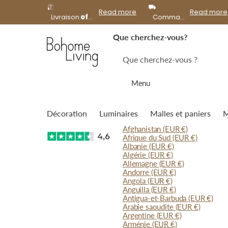
offerte
Read more
Read more
Livraison
offerte
à domicile dès 99€ d'achat !
Commandes expédiées le
Que cherchez-vous?
Menu
Décoration
Luminaires
Malles et paniers
M
Afghanistan
(EUR €)
Afrique du Sud
(EUR €)
Albanie
(EUR €)
Algérie
(EUR €)
Allemagne
(EUR €)
Andorre
(EUR €)
Angola
(EUR €)
Anguilla
(EUR €)
Antigua-et-Barbuda
(EUR €)
Arabie saoudite
(EUR €)
Argentine
(EUR €)
Arménie
(EUR €)