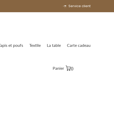
Service client
Tapis et poufs
Textile
La table
Carte cadeau
0
Panier