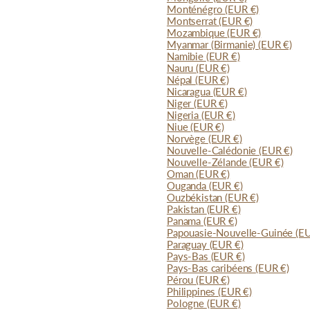
Monténégro
(EUR €)
Montserrat
(EUR €)
Mozambique
(EUR €)
Myanmar (Birmanie)
(EUR €)
Namibie
(EUR €)
Nauru
(EUR €)
Népal
(EUR €)
Nicaragua
(EUR €)
Niger
(EUR €)
Nigeria
(EUR €)
Niue
(EUR €)
Norvège
(EUR €)
Nouvelle-Calédonie
(EUR €)
Nouvelle-Zélande
(EUR €)
Oman
(EUR €)
Ouganda
(EUR €)
Ouzbékistan
(EUR €)
Pakistan
(EUR €)
Panama
(EUR €)
Papouasie-Nouvelle-Guinée
(E
Paraguay
(EUR €)
Pays-Bas
(EUR €)
Pays-Bas caribéens
(EUR €)
Pérou
(EUR €)
Philippines
(EUR €)
Pologne
(EUR €)