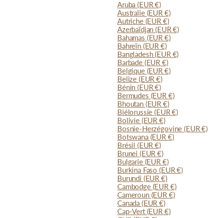
Aruba
(EUR €)
Australie
(EUR €)
Autriche
(EUR €)
Azerbaïdjan
(EUR €)
Bahamas
(EUR €)
Bahreïn
(EUR €)
Bangladesh
(EUR €)
Barbade
(EUR €)
Belgique
(EUR €)
Belize
(EUR €)
Bénin
(EUR €)
Bermudes
(EUR €)
Bhoutan
(EUR €)
Biélorussie
(EUR €)
Bolivie
(EUR €)
Bosnie-Herzégovine
(EUR €)
Botswana
(EUR €)
Brésil
(EUR €)
Brunei
(EUR €)
Bulgarie
(EUR €)
Burkina Faso
(EUR €)
Burundi
(EUR €)
Cambodge
(EUR €)
Cameroun
(EUR €)
Canada
(EUR €)
Cap-Vert
(EUR €)