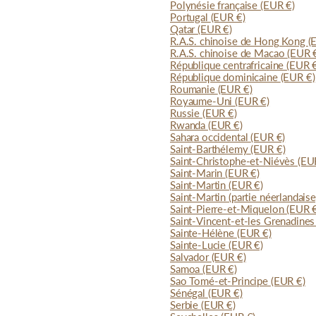
Polynésie française
(EUR €)
Portugal
(EUR €)
Qatar
(EUR €)
R.A.S. chinoise de Hong Kong
(
R.A.S. chinoise de Macao
(EUR 
République centrafricaine
(EUR 
République dominicaine
(EUR €)
Roumanie
(EUR €)
Royaume-Uni
(EUR €)
Russie
(EUR €)
Rwanda
(EUR €)
Sahara occidental
(EUR €)
Saint-Barthélemy
(EUR €)
Saint-Christophe-et-Niévès
(EU
Saint-Marin
(EUR €)
Saint-Martin
(EUR €)
Saint-Martin (partie néerlandais
Saint-Pierre-et-Miquelon
(EUR 
Saint-Vincent-et-les Grenadine
Sainte-Hélène
(EUR €)
Sainte-Lucie
(EUR €)
Salvador
(EUR €)
Samoa
(EUR €)
Sao Tomé-et-Principe
(EUR €)
Sénégal
(EUR €)
Serbie
(EUR €)