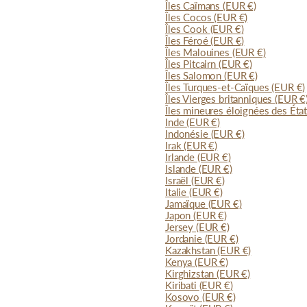
Îles Caïmans
(EUR €)
Îles Cocos
(EUR €)
Îles Cook
(EUR €)
Îles Féroé
(EUR €)
Îles Malouines
(EUR €)
Îles Pitcairn
(EUR €)
Îles Salomon
(EUR €)
Îles Turques-et-Caïques
(EUR €)
Îles Vierges britanniques
(EUR €
Îles mineures éloignées des Éta
Inde
(EUR €)
Indonésie
(EUR €)
Irak
(EUR €)
Irlande
(EUR €)
Islande
(EUR €)
Israël
(EUR €)
Italie
(EUR €)
Jamaïque
(EUR €)
Japon
(EUR €)
Jersey
(EUR €)
Jordanie
(EUR €)
Kazakhstan
(EUR €)
Kenya
(EUR €)
Kirghizstan
(EUR €)
Kiribati
(EUR €)
Kosovo
(EUR €)