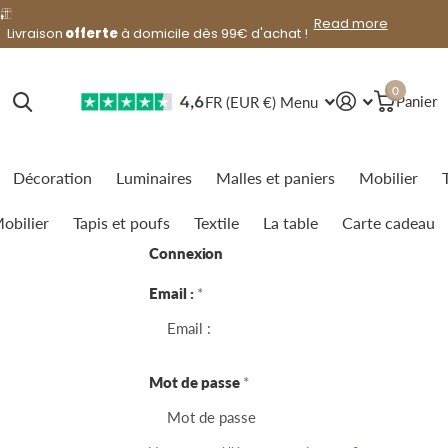
lendemain
offerte
Read more
Livraison
lendemain
offerte
à domicile dès 99€ d'achat !
0
FR (EUR €)
Menu
Panier
Décoration
Luminaires
Malles et paniers
Mobilier
obilier
Tapis et poufs
Textile
La table
Carte cadeau
Connexion
Email :
*
Mot de passe
*