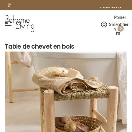
offerte
Read more
Livraison
offerte
à domicile dès 99€ d'achat !
Panier
S'identifier
0
Table de chevet en bois