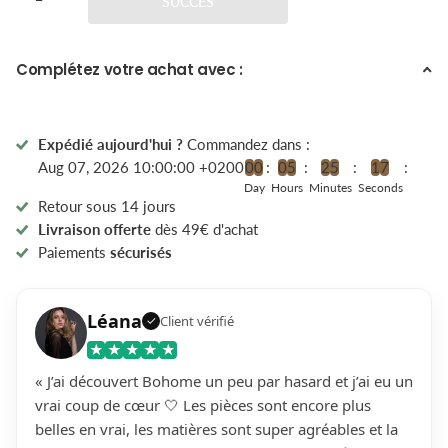
SUCCÈS
Complétez votre achat avec :
Expédié aujourd'hui ?
Commandez dans :
Aug 07, 2026 10:00:00 +0200
0
0
0
5
2
5
1
7
Day
Hours
Minutes
Seconds
Retour sous 14 jours
Livraison offerte
dès 49€ d'achat
Paiements
sécurisés
Léana
Client vérifié
✓
★
★
★
★
★
« J’ai découvert Bohome un peu par hasard et j’ai eu un
vrai coup de cœur 🤍 Les pièces sont encore plus
belles en vrai, les matières sont super agréables et la