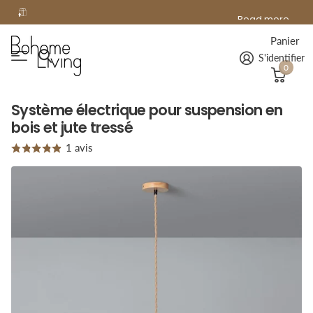
offerte
Read more
Livraison
offerte
à domicile dès 99€ d'achat !
Panier
S'identifier
0
Système électrique pour suspension en
bois et jute tressé
1
avis