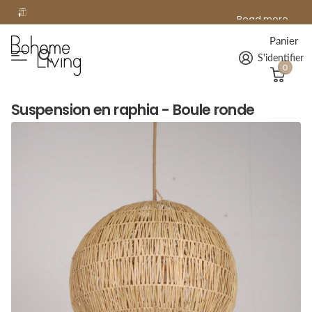
offerte
Read more
Livraison
offerte
à domicile dès 99€ d'achat !
Panier
S'identifier
0
Suspension en raphia - Boule ronde