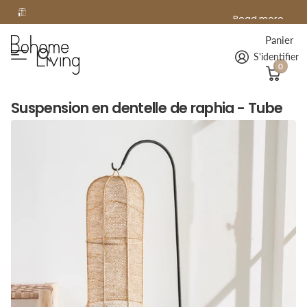
offerte
Read more
Livraison
offerte
à domicile dès 99€ d'achat !
Panier
S'identifier
0
Suspension en dentelle de raphia - Tube