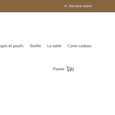
Service client
Tapis et poufs
Textile
La table
Carte cadeau
0
Panier