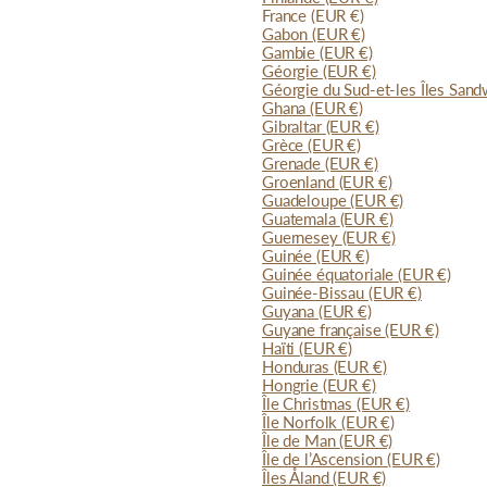
France
(EUR €)
Gabon
(EUR €)
Gambie
(EUR €)
Géorgie
(EUR €)
Géorgie du Sud-et-les Îles San
Ghana
(EUR €)
Gibraltar
(EUR €)
Grèce
(EUR €)
Grenade
(EUR €)
Groenland
(EUR €)
Guadeloupe
(EUR €)
Guatemala
(EUR €)
Guernesey
(EUR €)
Guinée
(EUR €)
Guinée équatoriale
(EUR €)
Guinée-Bissau
(EUR €)
Guyana
(EUR €)
Guyane française
(EUR €)
Haïti
(EUR €)
Honduras
(EUR €)
Hongrie
(EUR €)
Île Christmas
(EUR €)
Île Norfolk
(EUR €)
Île de Man
(EUR €)
Île de l’Ascension
(EUR €)
Îles Åland
(EUR €)