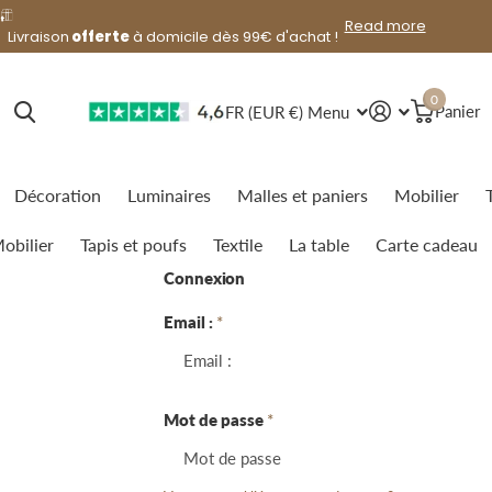
lendemain
offerte
Read more
Livraison
lendemain
offerte
à domicile dès 99€ d'achat !
0
FR (EUR €)
Menu
Panier
Décoration
Luminaires
Malles et paniers
Mobilier
obilier
Tapis et poufs
Textile
La table
Carte cadeau
Connexion
Email :
*
Mot de passe
*