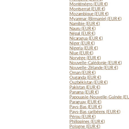
Monténégro
(EUR €)
Montserrat
(EUR €)
Mozambique
(EUR €)
Myanmar (Birmanie)
(EUR €)
Namibie
(EUR €)
Nauru
(EUR €)
Népal
(EUR €)
Nicaragua
(EUR €)
Niger
(EUR €)
Nigeria
(EUR €)
Niue
(EUR €)
Norvège
(EUR €)
Nouvelle-Calédonie
(EUR €)
Nouvelle-Zélande
(EUR €)
Oman
(EUR €)
Ouganda
(EUR €)
Ouzbékistan
(EUR €)
Pakistan
(EUR €)
Panama
(EUR €)
Papouasie-Nouvelle-Guinée
(E
Paraguay
(EUR €)
Pays-Bas
(EUR €)
Pays-Bas caribéens
(EUR €)
Pérou
(EUR €)
Philippines
(EUR €)
Pologne
(EUR €)