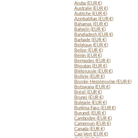
Aruba
(EUR €)
Australie
(EUR €)
Autriche
(EUR €)
Azerbaïdjan
(EUR €)
Bahamas
(EUR €)
Bahreïn
(EUR €)
Bangladesh
(EUR €)
Barbade
(EUR €)
Belgique
(EUR €)
Belize
(EUR €)
Bénin
(EUR €)
Bermudes
(EUR €)
Bhoutan
(EUR €)
Biélorussie
(EUR €)
Bolivie
(EUR €)
Bosnie-Herzégovine
(EUR €)
Botswana
(EUR €)
Brésil
(EUR €)
Brunei
(EUR €)
Bulgarie
(EUR €)
Burkina Faso
(EUR €)
Burundi
(EUR €)
Cambodge
(EUR €)
Cameroun
(EUR €)
Canada
(EUR €)
Cap-Vert
(EUR €)