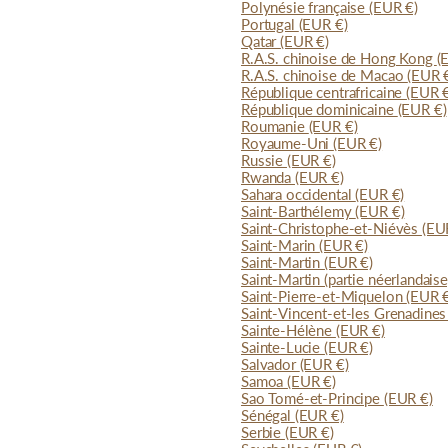
Polynésie française
(EUR €)
Portugal
(EUR €)
Qatar
(EUR €)
R.A.S. chinoise de Hong Kong
(
R.A.S. chinoise de Macao
(EUR 
République centrafricaine
(EUR 
République dominicaine
(EUR €)
Roumanie
(EUR €)
Royaume-Uni
(EUR €)
Russie
(EUR €)
Rwanda
(EUR €)
Sahara occidental
(EUR €)
Saint-Barthélemy
(EUR €)
Saint-Christophe-et-Niévès
(EU
Saint-Marin
(EUR €)
Saint-Martin
(EUR €)
Saint-Martin (partie néerlandais
Saint-Pierre-et-Miquelon
(EUR 
Saint-Vincent-et-les Grenadine
Sainte-Hélène
(EUR €)
Sainte-Lucie
(EUR €)
Salvador
(EUR €)
Samoa
(EUR €)
Sao Tomé-et-Principe
(EUR €)
Sénégal
(EUR €)
Serbie
(EUR €)