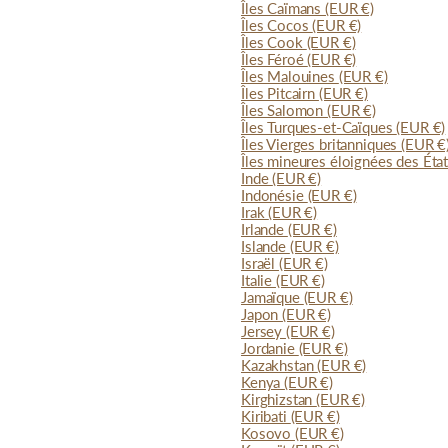
Îles Caïmans
(EUR €)
Îles Cocos
(EUR €)
Îles Cook
(EUR €)
Îles Féroé
(EUR €)
Îles Malouines
(EUR €)
Îles Pitcairn
(EUR €)
Îles Salomon
(EUR €)
Îles Turques-et-Caïques
(EUR €)
Îles Vierges britanniques
(EUR €
Îles mineures éloignées des Éta
Inde
(EUR €)
Indonésie
(EUR €)
Irak
(EUR €)
Irlande
(EUR €)
Islande
(EUR €)
Israël
(EUR €)
Italie
(EUR €)
Jamaïque
(EUR €)
Japon
(EUR €)
Jersey
(EUR €)
Jordanie
(EUR €)
Kazakhstan
(EUR €)
Kenya
(EUR €)
Kirghizstan
(EUR €)
Kiribati
(EUR €)
Kosovo
(EUR €)