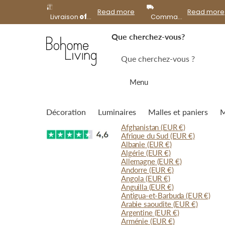
offerte
Read more
Read more
Livraison
offerte
à domicile dès 99€ d'achat !
Commandes expédiées le
Que cherchez-vous?
Menu
Décoration
Luminaires
Malles et paniers
M
Afghanistan
(EUR €)
Afrique du Sud
(EUR €)
Albanie
(EUR €)
Algérie
(EUR €)
Allemagne
(EUR €)
Andorre
(EUR €)
Angola
(EUR €)
Anguilla
(EUR €)
Antigua-et-Barbuda
(EUR €)
Arabie saoudite
(EUR €)
Argentine
(EUR €)
Arménie
(EUR €)