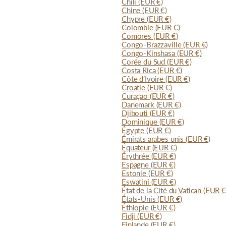
Chili
(EUR €)
Chine
(EUR €)
Chypre
(EUR €)
Colombie
(EUR €)
Comores
(EUR €)
Congo-Brazzaville
(EUR €)
Congo-Kinshasa
(EUR €)
Corée du Sud
(EUR €)
Costa Rica
(EUR €)
Côte d’Ivoire
(EUR €)
Croatie
(EUR €)
Curaçao
(EUR €)
Danemark
(EUR €)
Djibouti
(EUR €)
Dominique
(EUR €)
Égypte
(EUR €)
Émirats arabes unis
(EUR €)
Équateur
(EUR €)
Érythrée
(EUR €)
Espagne
(EUR €)
Estonie
(EUR €)
Eswatini
(EUR €)
État de la Cité du Vatican
(EUR €
États-Unis
(EUR €)
Éthiopie
(EUR €)
Fidji
(EUR €)
Finlande
(EUR €)