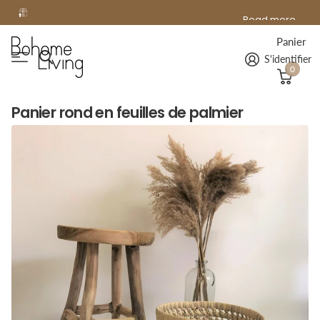
offerte
Read more
Livraison
offerte
à domicile dès 99€ d'achat !
Panier
S'identifier
0
Panier rond en feuilles de palmier