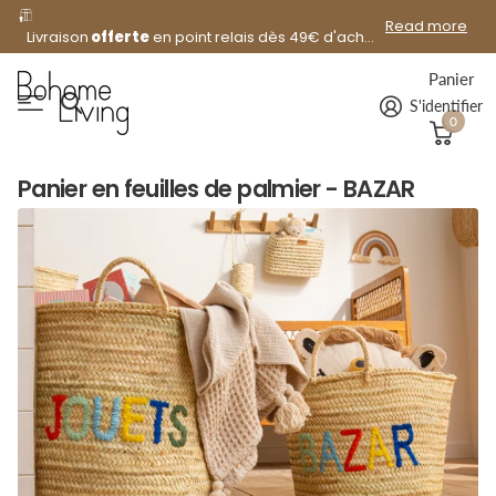
offerte
Read more
Livraison
offerte
en point relais dès 49€ d'achat !
Panier
S'identifier
0
Panier en feuilles de palmier - BAZAR