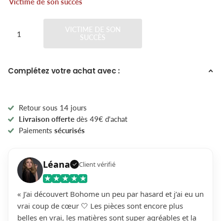
Victime de son succès
VICTIME DE SON
SUCCÈS
Complétez votre achat avec :
Retour sous 14 jours
Livraison offerte
dès 49€ d'achat
Paiements
sécurisés
Léana
Client vérifié
✓
★
★
★
★
★
« J’ai découvert Bohome un peu par hasard et j’ai eu un
vrai coup de cœur 🤍 Les pièces sont encore plus
belles en vrai, les matières sont super agréables et la