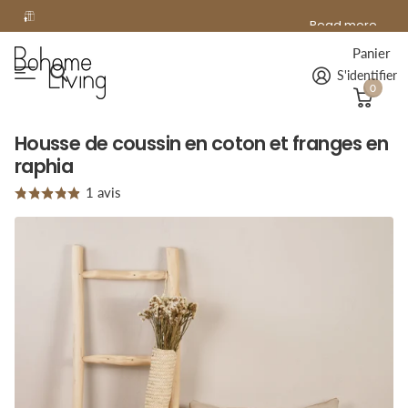
offerte
Read more
Livraison
offerte
à domicile dès 99€ d'achat !
Panier
S'identifier
0
Housse de coussin en coton et franges en
raphia
1
avis