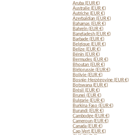
Aruba
(EUR €)
Australie
(EUR €)
Autriche
(EUR €)
Azerbaïdjan
(EUR €)
Bahamas
(EUR €)
Bahreïn
(EUR €)
Bangladesh
(EUR €)
Barbade
(EUR €)
Belgique
(EUR €)
Belize
(EUR €)
Bénin
(EUR €)
Bermudes
(EUR €)
Bhoutan
(EUR €)
Biélorussie
(EUR €)
Bolivie
(EUR €)
Bosnie-Herzégovine
(EUR €)
Botswana
(EUR €)
Brésil
(EUR €)
Brunei
(EUR €)
Bulgarie
(EUR €)
Burkina Faso
(EUR €)
Burundi
(EUR €)
Cambodge
(EUR €)
Cameroun
(EUR €)
Canada
(EUR €)
Cap-Vert
(EUR €)