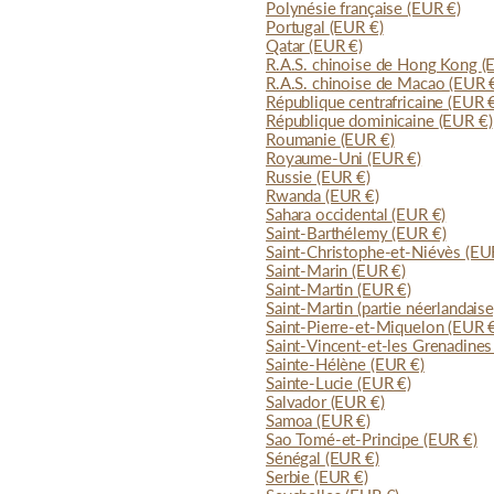
Polynésie française
(EUR €)
Portugal
(EUR €)
Qatar
(EUR €)
R.A.S. chinoise de Hong Kong
(
R.A.S. chinoise de Macao
(EUR 
République centrafricaine
(EUR 
République dominicaine
(EUR €)
Roumanie
(EUR €)
Royaume-Uni
(EUR €)
Russie
(EUR €)
Rwanda
(EUR €)
Sahara occidental
(EUR €)
Saint-Barthélemy
(EUR €)
Saint-Christophe-et-Niévès
(EU
Saint-Marin
(EUR €)
Saint-Martin
(EUR €)
Saint-Martin (partie néerlandais
Saint-Pierre-et-Miquelon
(EUR 
Saint-Vincent-et-les Grenadine
Sainte-Hélène
(EUR €)
Sainte-Lucie
(EUR €)
Salvador
(EUR €)
Samoa
(EUR €)
Sao Tomé-et-Principe
(EUR €)
Sénégal
(EUR €)
Serbie
(EUR €)