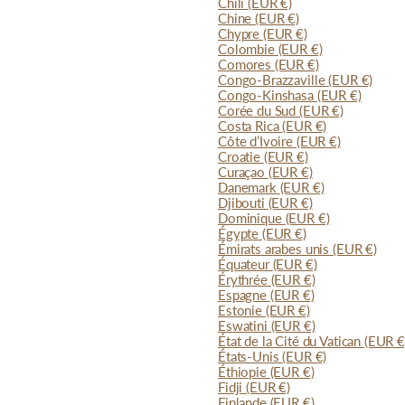
Chili
(EUR €)
Chine
(EUR €)
Chypre
(EUR €)
Colombie
(EUR €)
Comores
(EUR €)
Congo-Brazzaville
(EUR €)
Congo-Kinshasa
(EUR €)
Corée du Sud
(EUR €)
Costa Rica
(EUR €)
Côte d’Ivoire
(EUR €)
Croatie
(EUR €)
Curaçao
(EUR €)
Danemark
(EUR €)
Djibouti
(EUR €)
Dominique
(EUR €)
Égypte
(EUR €)
Émirats arabes unis
(EUR €)
Équateur
(EUR €)
Érythrée
(EUR €)
Espagne
(EUR €)
Estonie
(EUR €)
Eswatini
(EUR €)
État de la Cité du Vatican
(EUR €
États-Unis
(EUR €)
Éthiopie
(EUR €)
Fidji
(EUR €)
Finlande
(EUR €)