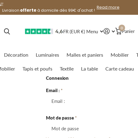
lendemain
offerte
Read more
Livraison
lendemain
offerte
à domicile dès 99€ d'achat !
0
FR (EUR €)
Menu
Panier
Décoration
Luminaires
Malles et paniers
Mobilier
obilier
Tapis et poufs
Textile
La table
Carte cadeau
Connexion
Email :
*
Mot de passe
*