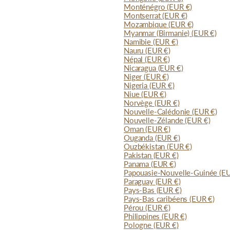
Monténégro
(EUR €)
Montserrat
(EUR €)
Mozambique
(EUR €)
Myanmar (Birmanie)
(EUR €)
Namibie
(EUR €)
Nauru
(EUR €)
Népal
(EUR €)
Nicaragua
(EUR €)
Niger
(EUR €)
Nigeria
(EUR €)
Niue
(EUR €)
Norvège
(EUR €)
Nouvelle-Calédonie
(EUR €)
Nouvelle-Zélande
(EUR €)
Oman
(EUR €)
Ouganda
(EUR €)
Ouzbékistan
(EUR €)
Pakistan
(EUR €)
Panama
(EUR €)
Papouasie-Nouvelle-Guinée
(E
Paraguay
(EUR €)
Pays-Bas
(EUR €)
Pays-Bas caribéens
(EUR €)
Pérou
(EUR €)
Philippines
(EUR €)
Pologne
(EUR €)