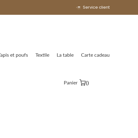
Service client
Tapis et poufs
Textile
La table
Carte cadeau
0
Panier