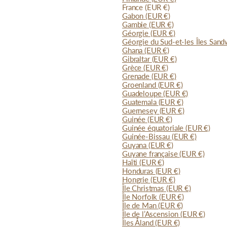
France
(EUR €)
Gabon
(EUR €)
Gambie
(EUR €)
Géorgie
(EUR €)
Géorgie du Sud-et-les Îles San
Ghana
(EUR €)
Gibraltar
(EUR €)
Grèce
(EUR €)
Grenade
(EUR €)
Groenland
(EUR €)
Guadeloupe
(EUR €)
Guatemala
(EUR €)
Guernesey
(EUR €)
Guinée
(EUR €)
Guinée équatoriale
(EUR €)
Guinée-Bissau
(EUR €)
Guyana
(EUR €)
Guyane française
(EUR €)
Haïti
(EUR €)
Honduras
(EUR €)
Hongrie
(EUR €)
Île Christmas
(EUR €)
Île Norfolk
(EUR €)
Île de Man
(EUR €)
Île de l’Ascension
(EUR €)
Îles Åland
(EUR €)