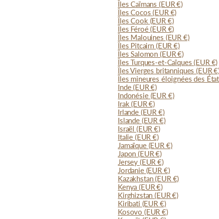
Îles Caïmans
(EUR €)
Îles Cocos
(EUR €)
Îles Cook
(EUR €)
Îles Féroé
(EUR €)
Îles Malouines
(EUR €)
Îles Pitcairn
(EUR €)
Îles Salomon
(EUR €)
Îles Turques-et-Caïques
(EUR €)
Îles Vierges britanniques
(EUR €
Îles mineures éloignées des Éta
Inde
(EUR €)
Indonésie
(EUR €)
Irak
(EUR €)
Irlande
(EUR €)
Islande
(EUR €)
Israël
(EUR €)
Italie
(EUR €)
Jamaïque
(EUR €)
Japon
(EUR €)
Jersey
(EUR €)
Jordanie
(EUR €)
Kazakhstan
(EUR €)
Kenya
(EUR €)
Kirghizstan
(EUR €)
Kiribati
(EUR €)
Kosovo
(EUR €)