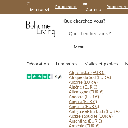
offerte
Read more
Read more
Livraison
offerte
à domicile dès 99€ d'achat !
Commandes expédiées le
Que cherchez-vous?
Menu
Décoration
Luminaires
Malles et paniers
M
Afghanistan
(EUR €)
Afrique du Sud
(EUR €)
Albanie
(EUR €)
Algérie
(EUR €)
Allemagne
(EUR €)
Andorre
(EUR €)
Angola
(EUR €)
Anguilla
(EUR €)
Antigua-et-Barbuda
(EUR €)
Arabie saoudite
(EUR €)
Argentine
(EUR €)
Arménie
(EUR €)