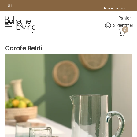
offerte
Read more
Livraison
offerte
à domicile dès 99€ d'achat !
Panier
S'identifier
0
Carafe Beldi