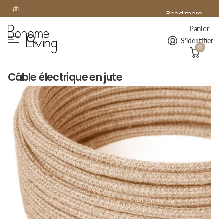
offerte
Read more
Livraison
offerte
à domicile dès 99€ d'achat !
Panier
S'identifier
0
Câble électrique en jute